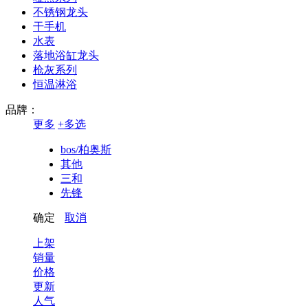
不锈钢龙头
干手机
水表
落地浴缸龙头
枪灰系列
恒温淋浴
品牌：
更多
+
多选
bos/柏奥斯
其他
三和
先锋
博力
确定
取消
上架
销量
价格
更新
人气