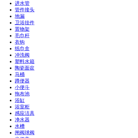
进水管
管件接头
地漏
卫浴挂件
置物架
毛巾杆
衣钩
纸巾盒
冲洗阀
塑料水箱
陶瓷面盆
马桶
蹲便器
小便斗
拖布池
浴缸
浴室柜
感应洁具
净水器
水槽
闸阀球阀