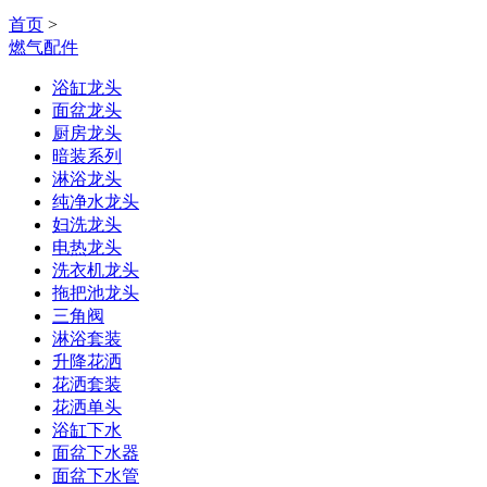
首页
>
燃气配件
浴缸龙头
面盆龙头
厨房龙头
暗装系列
淋浴龙头
纯净水龙头
妇洗龙头
电热龙头
洗衣机龙头
拖把池龙头
三角阀
淋浴套装
升降花洒
花洒套装
花洒单头
浴缸下水
面盆下水器
面盆下水管