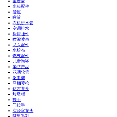
坐便盖
水箱配件
管座
喉箍
衣机进水管
空调排水
厨房挂件
喷灌喷泉
龙头配件
水胶布
燃气配件
儿童陶瓷
消防产品
花洒软管
浴巾架
马桶喷枪
仿古龙头
垃圾桶
扶手
门拉手
实验室龙头
哑黑系列