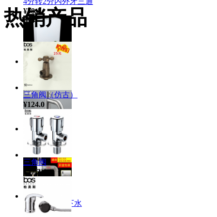
4分转2分内外牙三通
热销产品
¥38.1
塑料水箱
¥240.0
三角阀（仿古）
¥124.0
单冷面盆龙头
¥47.7
三角阀
¥57.2
F88枪灰弹跳下水
¥98.5