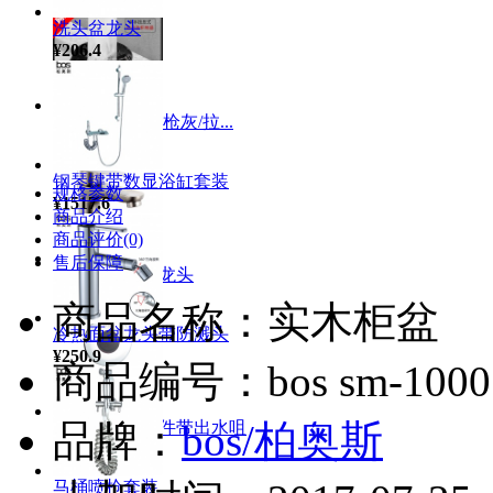
洗头盆龙头
¥206.4
高压洗杯器 （枪灰/拉...
¥273.1
钢琴键带数显浴缸套装
规格参数
¥1517.6
商品介绍
商品评价(0)
售后保障
枪灰单冷面盆龙头
¥135.0
商品名称：实木柜盆
冷热面盆龙头带防溅头
¥250.9
商品编号：bos sm-1000
品牌：
bos/柏奥斯
感应小便斗配件带出水咀
¥888.9
马桶喷枪套装