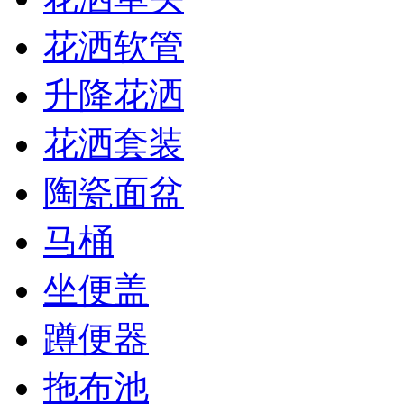
花洒软管
升降花洒
花洒套装
陶瓷面盆
马桶
坐便盖
蹲便器
拖布池