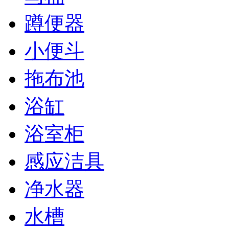
蹲便器
小便斗
拖布池
浴缸
浴室柜
感应洁具
净水器
水槽