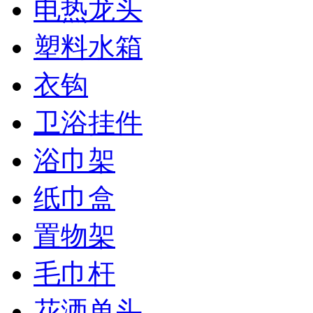
电热龙头
塑料水箱
衣钩
卫浴挂件
浴巾架
纸巾盒
置物架
毛巾杆
花洒单头