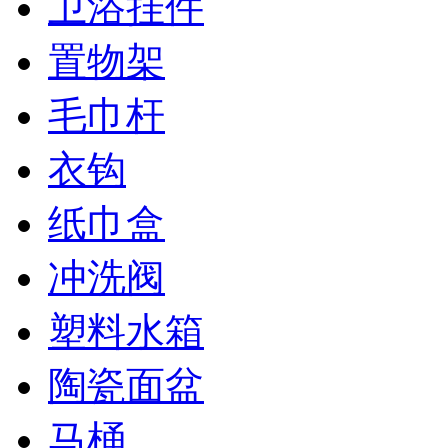
卫浴挂件
置物架
毛巾杆
衣钩
纸巾盒
冲洗阀
塑料水箱
陶瓷面盆
马桶