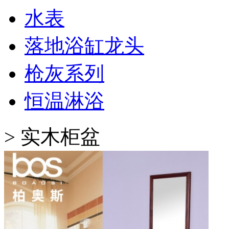
水表
落地浴缸龙头
枪灰系列
恒温淋浴
>
实木柜盆