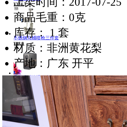
上架时间：2017-07-25
¥374.3
商品毛重：0克
库存： 1 套
不锈钢马桶喷枪三件套
¥88.9
材质：非洲黄花梨
产地：广东 开平
零陈水反渗透净水机
¥4066.0
台下手工双盆带滤水篮（S...
¥908.0